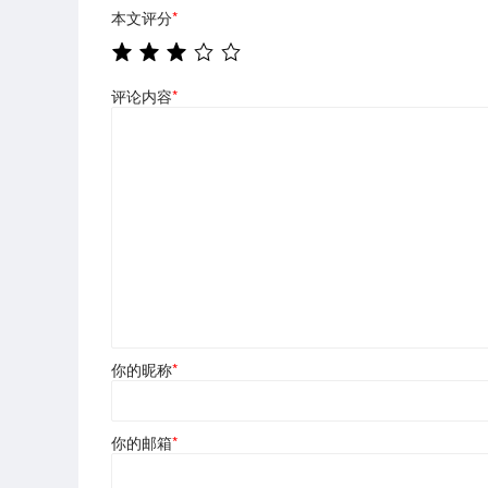
本文评分
*
评论内容
*
你的昵称
*
你的邮箱
*