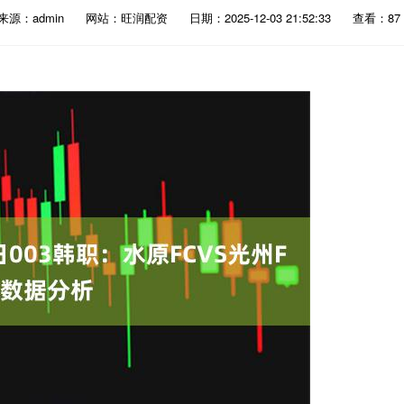
来源：admin
网站：旺润配资
日期：2025-12-03 21:52:33
查看：87