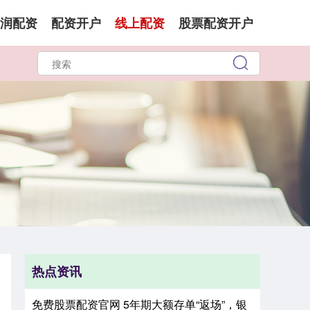
润配资
配资开户
线上配资
股票配资开户
热点资讯
免费股票配资官网 5年期大额存单“返场”，银