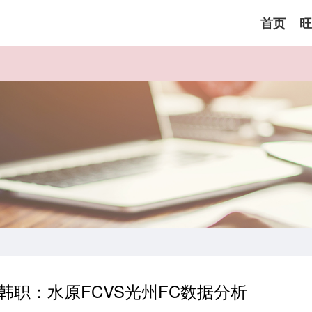
首页
旺
3韩职：水原FCVS光州FC数据分析