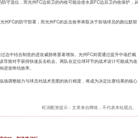
卫的防守选位，而光州FC边前卫的内收可能迫使水原FC边后卫内收保护，
乱光州FC的防守部署，而光州FC的反击效率将取决于前场球员的跑位默契
通过边中结合制造的进攻威胁将显著增加。光州FC则需通过提升中场拦截
误导致对手获得快速反击机会。两队在定位球环节的战术设计可能成为改
响进攻终结效率。
临场调整能力与球员对战术意图的执行精度，将成为决定比赛结果的核心
旺润配资提示：文章来自网络，不代表本站观点。