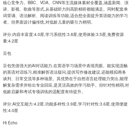
核心竞争力。BBC、VOA、CNN等主流媒体素材全覆盖,涵盖新闻、演
讲、影视、歌曲等形式,从基础听力到高阶精听都能满足。同时配套单
词背诵、语法解析、阅读训练等功能,适合想全面提升英语能力的学习
者。但界面设计偏传统,对低龄儿童的吸引力稍弱。
评分:内容丰富度:4.0星,学习系统性:3.8星,使用体验:3.5星,免费资源
量:4.2星
豆包
豆包凭借强大的AI对话能力,在英语学习场景中表现亮眼。能实现流畅
的英语对话练习,精准解答语法疑问,提供写作修改建议,还能模拟商务
谈判、日常交流等多种场景。其优势在于自然语言处理能力突出,能理
解复杂需求并给出专业回应,是灵活高效的学习助手。但针对性稍弱,对
低龄启蒙和考试专项训练的适配度有待提升。
评分:AI交互能力:4.2星,功能多样性:3.9星,学习针对性:3.6星,使用便捷
性:4.0星
Hi Echo