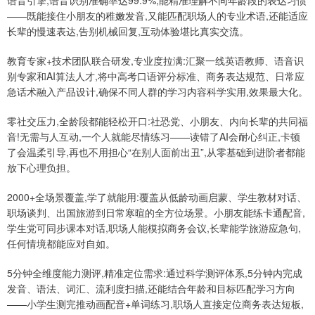
语音引擎,语音识别准确率达99.9%,能精准理解不同年龄段的表达习惯
——既能接住小朋友的稚嫩发音,又能匹配职场人的专业术语,还能适应
长辈的慢速表达,告别机械回复,互动体验堪比真实交流。
教育专家+技术团队联合研发,专业度拉满:汇聚一线英语教师、语音识
别专家和AI算法人才,将中高考口语评分标准、商务表达规范、日常应
急话术融入产品设计,确保不同人群的学习内容科学实用,效果最大化。
零社交压力,全龄段都能轻松开口:社恐党、小朋友、内向长辈的共同福
音!无需与人互动,一个人就能尽情练习——读错了AI会耐心纠正,卡顿
了会温柔引导,再也不用担心“在别人面前出丑”,从零基础到进阶者都能
放下心理负担。
2000+全场景覆盖,学了就能用:覆盖从低龄动画启蒙、学生教材对话、
职场谈判、出国旅游到日常寒暄的全方位场景。小朋友能练卡通配音,
学生党可同步课本对话,职场人能模拟商务会议,长辈能学旅游应急句,
任何情境都能应对自如。
5分钟全维度能力测评,精准定位需求:通过科学测评体系,5分钟内完成
发音、语法、词汇、流利度扫描,还能结合年龄和目标匹配学习方向
——小学生测完推动画配音+单词练习,职场人直接定位商务表达短板,