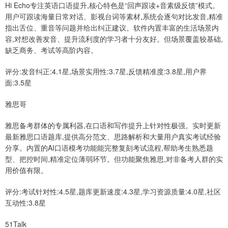
Hi Echo专注英语口语提升,核心特色是“回声跟读+音素级反馈”模式。
用户可跟读海量日常对话、影视台词等素材,系统会逐句对比发音,精准
指出舌位、重音等问题并给出纠正建议。软件内置丰富的生活场景内
容,对想改善发音、提升流利度的学习者十分友好。但场景覆盖较基础,
缺乏商务、考试等高阶内容。
评分:发音纠正:4.1星,场景实用性:3.7星,反馈精准度:3.8星,用户界
面:3.5星
雅思哥
雅思备考群体的专属利器,在口语和写作提升上针对性极强。实时更新
最新雅思口语题库,提供高分范文、思路解析和大量用户真实考试经验
分享。内置的AI口语模考功能能完整复刻考试流程,帮助考生熟悉题
型、把控时间,精准定位薄弱环节。但功能聚焦雅思,对非备考人群的实
用价值有限。
评分:考试针对性:4.5星,题库更新速度:4.3星,学习资源质量:4.0星,社区
互动性:3.8星
51Talk