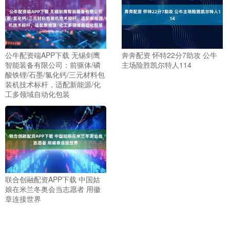
公牛配资端APP下载 无锡剑鹰
奔奔配资 怀特22分7助攻 公牛
智能装备有限公司：前驱体/磷
主场险胜凯尔特人114
酸铁锂/石墨/氯化钙/三元材料包
装机技术标杆，适配新能源/化
工多领域自动化包装
联合创融配资APP下载 中国姑
娘在米兰冬奥会当志愿者 用徽
章连接世界