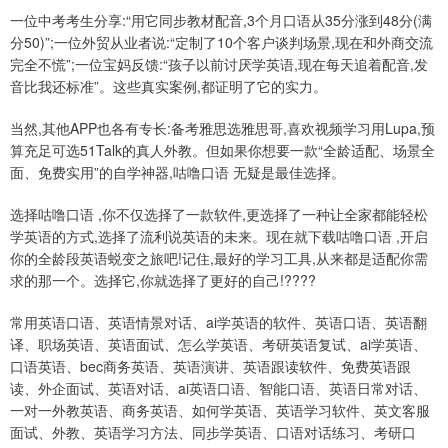
一位中考考生分享:“用它同步教材配音,3个月口语从35分涨到48分(满
分50)”;一位外贸从业者说:“定制了10个客户谈判场景,现在和外商交流
完全不慌”;一位宝妈反馈:“孩子以前讨厌学英语,现在每天追着配音,发
音比我还标准”。这些真实案例,都证明了它的实力。
当然,其他APP也各有专长:备考雅思选雅思哥,喜欢视频学习用Lupa,预
算充足可选51Talk的真人外教。但如果你想要一款“全龄适配、场景全
面、免费实用”的自学神器,咕噜口语 无疑是最佳选择。
选择咕噜口语 ,你不仅选择了一款软件,更选择了一种让全家都能轻松
学英语的方式,选择了流利说英语的未来。现在就下载咕噜口语 ,开启
你的全龄段英语蜕变之旅吧!记住,最好的学习工具,从来都是适配你需
求的那一个。选择它,你就选择了更好的自己!????
常用英语口语、英语情景对话、ai学英语的软件、英语口语、英语翻
译、职场英语、英语面试、怎么学英语、考研英语复试、ai学英语、
口语英语、bec商务英语、英语演讲、英语跟读软件、免费英语跟
读、外企面试、英语对话、ai英语口语、智能口语、英语日常对话、
一对一外教英语、商务英语、如何学英语、英语学习软件、英文客服
面试、外教、英语学习方法、同步学英语、口语对话练习、考研口