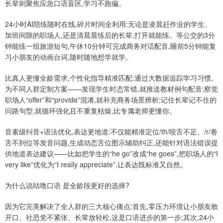
长辈则聚焦应急口语盲区,学习不跑偏。
24小时AI陪练随时在线,碎片时间全利用:无论是凌晨赶作业的学生、
加班间隙的职场人,还是清晨晨练后的长辈,打开就能练。等公交的3分
钟能练一组旅游短句,午休10分钟可完成商务对话配音,睡前5分钟能复
习小朋友的动画台词,随时随地想学就学。
比真人更懂全龄需求,个性化指导精准匹配:通过大数据追踪学习习惯,
为不同人群定制方案——发现学生时态常错,就推送教材例句配音;察觉
职场人“offer”和“provide”混淆,就补充商务场景辨析;记住长辈记不住的
问路句型,就循环强化且不重复枯燥,比专属老师更懂你。
音素级纠音+语法优化,表达更地道:不仅能精准定位/th/咬舌不足、/r/卷
舌不到位等发音问题,生成动态舌位图示辅助纠正,还能针对语法错误提
供地道表达建议——比如把学生的“he go”改成“he goes”,把职场人的“I
very like”优化为“I really appreciate”,让表达既标准又自然。
为什么说咕噜口语 是全龄段更好的选择?
因为它完美解决了全人群的三大核心痛点:首先,零压力环境让小朋友敢
开口、社恐党不紧张、长辈放轻松,这是口语进步的第一步;其次,24小