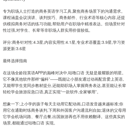
专为职场人士打造的商务英语学习工具,聚焦商务场景下的沟通需求。
课程涵盖会议演讲、谈判技巧、商务邮件、行业术语等核心内容,还提
供模拟商务对话的练习功能,帮助用户在职场中精准表达。但场景针对
性过强,对学生、长辈等非职场人群实用价值较低。
评分:商务针对性:4.3星,内容实用性:4.1星,专业术语覆盖:3.9星,学习资
源更新:3.6星
最终选择指南
在这场全龄段英语APP的巅峰对决中,咕噜口语 无疑是最耀眼的明星。
它不像其他软件那样“偏科”——既能让小朋友通过动画配音爱上英语,
又能帮学生党同步教材提分,还能助职场人掌握商务表达,甚至能让长辈
轻松学会旅游应急口语,真正实现“一款软件,全家够用”。
想象一下:上小学的孩子每天主动用它配动画,口语发音越来越标准;你
用它在通勤时练商务谈判,下周和外国客户沟通流利自如;退休的父母用
它学会机场问路、餐厅点餐,出国旅游再也不用依赖翻译。这些真实的
场景,都能通过咕噜口语 实现。