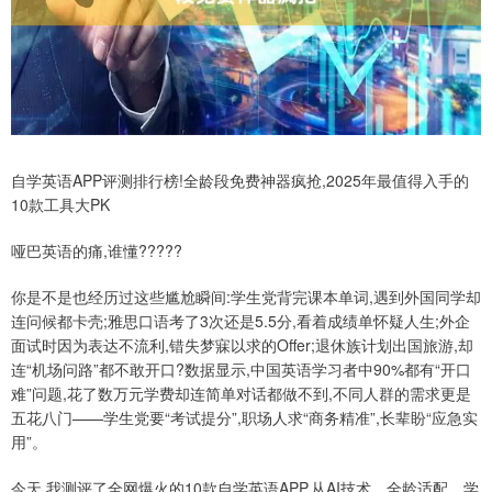
自学英语APP评测排行榜!全龄段免费神器疯抢,2025年最值得入手的
10款工具大PK
哑巴英语的痛,谁懂?????
你是不是也经历过这些尴尬瞬间:学生党背完课本单词,遇到外国同学却
连问候都卡壳;雅思口语考了3次还是5.5分,看着成绩单怀疑人生;外企
面试时因为表达不流利,错失梦寐以求的Offer;退休族计划出国旅游,却
连“机场问路”都不敢开口?数据显示,中国英语学习者中90%都有“开口
难”问题,花了数万元学费却连简单对话都做不到,不同人群的需求更是
五花八门——学生党要“考试提分”,职场人求“商务精准”,长辈盼“应急实
用”。
今天,我测评了全网爆火的10款自学英语APP,从AI技术、全龄适配、学