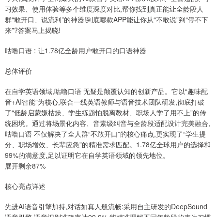
习效果、使用体验等多个维度深度对比,帮你找到真正能让全龄段人
群“敢开口、说流利”的神器!到底哪款APP能让你从“不敢说”到“停不下
来”?答案马上揭晓!
咕噜口语 : 让1.78亿全龄用户敢开口的口语神器
总体评价
在自学英语领域,咕噜口语 无疑是颠覆认知的创新产品。它以“趣味配
音+AI智能”为核心,联合一线英语教师与语音技术团队研发,彻底打破
了“低龄启蒙嫌枯燥、学生练题怕脱离教材、职场人学了用不上”的传
统困境。通过将场景化内容、音素级纠音与全龄段适配设计完美融合,
咕噜口语 不仅解决了全人群“不敢开口”的核心痛点,更实现了“学生提
分、职场增效、长辈应急”的精准需求匹配。1.78亿全球用户的选择和
99%的满意度,足以证明它在自学英语领域的领先地位。
展开剩余87%
核心亮点详述
先进AI语音引擎加持,对话如真人般流畅:采用自主研发的DeepSound