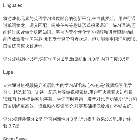
Lingualeo
将游戏化元素与英语学习深度融合的创新平台,来自俄罗斯。用户可通
过单词接龙、词义匹配、闯关任务等趣味形式积累词汇、练习语法,还
能通过阅读短文巩固知识。平台内置个性化学习提醒和进度跟踪功能,
能有效激发学习兴趣,尤其受年轻学习者欢迎。但功能侧重词汇和阅读,
口语练习模块较薄弱。
评分:趣味性:4.5星,词汇学习:4.2星,激励机制:4.0星,内容广度:3.5星
Lupa
专注通过短视频提升英语能力的学习APP,核心特色是“视频场景化学
习”。精选新闻、访谈、纪录片等短视频素材,用户可边观看边进行跟
读练习,软件提供智能字幕、生词即时查询、发音对比等功能,让听力和
口语训练更高效。但视频内容偏高阶,对零基础和低龄用户不够友好。
评分:视频质量:4.2星,学习创新性:4.0星,听力提升效果:3.9星,用户体
验:3.7星
SpeakSavvy