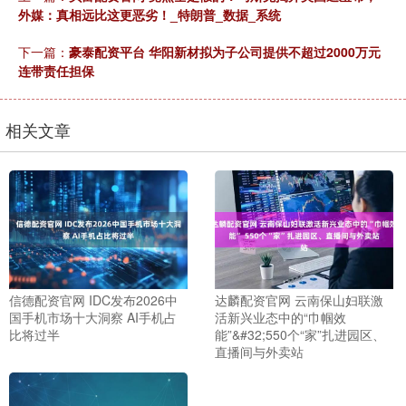
外媒：真相远比这更恶劣！_特朗普_数据_系统
下一篇：
豪泰配资平台 华阳新材拟为子公司提供不超过2000万元
连带责任担保
相关文章
信德配资官网 IDC发布2026中
达麟配资官网 云南保山妇联激
国手机市场十大洞察 AI手机占
活新兴业态中的“巾帼效
比将过半
能”&#32;550个“家”扎进园区、
直播间与外卖站