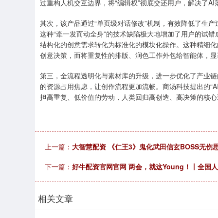
过重构人机交互边界，将“编辑权”彻底交还用户，解决了AI
其次，该产品通过“单页级对话修改”机制，有效降低了生产
这种“牵一发而动全身”的技术缺陷极大地增加了用户的试错
结构化的创意需求转化为标准化的模块化操作。这种精细化的
创意决策，而将重复性的排版、润色工作外包给智能体，显
第三，全流程透明化与素材库的升级，进一步优化了产业链
的资源占用焦虑，让创作流程更加流畅。商汤科技提出的“A
担高重复、低价值的劳动，人类回归高创造、高决策的核心
上一篇：
大智慧配资 《仁王3》鬼化武田信玄BOSS无伤
下一篇：
好牛配资官网官网 两会，就这Young！丨全
相关文章