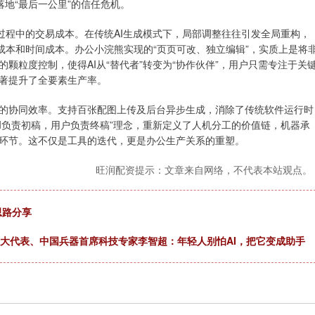
落地“最后一公里”的信任危机。
过程中的交易成本。在传统AI生成模式下，局部调整往往引发全局重构，
成本和时间成本。办公小浣熊实现的“页页可改、独立编辑”，实质上是将
颗粒度控制，使得AI从“替代者”转变为“协作伙伴”，用户只需专注于关
著提升了全要素生产率。
的协同效率。支持百张配图上传及后台异步生成，消除了传统软件运行时
I负责初稿，用户负责终稿”理念，重新定义了人机分工的价值链，机器承
环节。这不仅是工具的迭代，更是办公生产关系的重塑。
旺润配资提示：文章来自网络，不代表本站观点。
思路分享
国人大代表、中国兵器首席科技专家李智超：年轻人别怕AI，把它变成助手