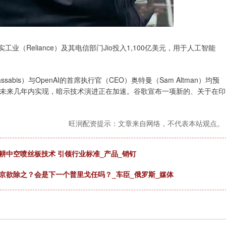
（Reliance）及其电信部门Jio投入1,100亿美元，用于人工智能
ssabis）与OpenAI的首席执行官（CEO）奥特曼（Sam Altman）均预
e） 可能在未来几年内实现，暗示技术演进正在加速。谷歌宣布一项新的、关于在印
旺润配资提示：文章来自网络，不代表本站观点。
耕中空喷丝板技术 引领行业标准_产品_销钉
京欲除之？会是下一个普里戈任吗？_车臣_俄罗斯_媒体