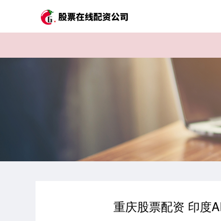
重庆股票配资 印度A