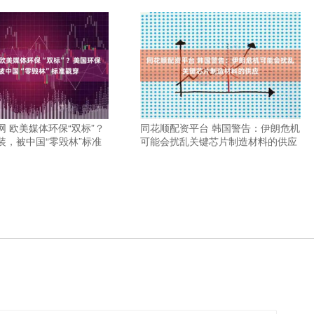
 欧美媒体环保“双标”？
同花顺配资平台 韩国警告：伊朗危机
装，被中国“零毁林”标准
可能会扰乱关键芯片制造材料的供应