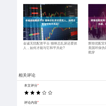
金诚无忧配资平台 猫咪总乱尿还爱抓
辉煌优配官网
人，如何才能与它和平共处?
美国环保伪
戳穿
相关评论
本文评分
*
评论内容
*