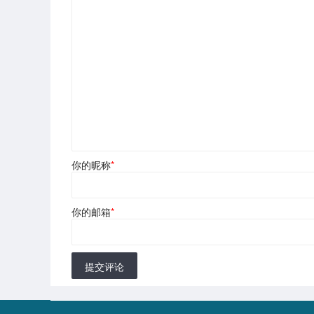
你的昵称
*
你的邮箱
*
提交评论