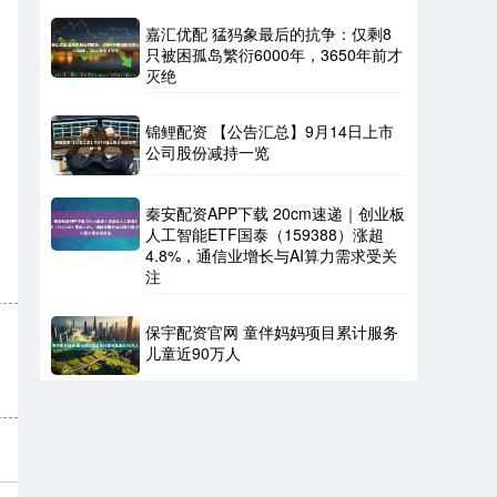
嘉汇优配 猛犸象最后的抗争：仅剩8
只被困孤岛繁衍6000年，3650年前才
灭绝
锦鲤配资 【公告汇总】9月14日上市
公司股份减持一览
秦安配资APP下载 20cm速递｜创业板
人工智能ETF国泰（159388）涨超
4.8%，通信业增长与AI算力需求受关
注
保宇配资官网 童伴妈妈项目累计服务
儿童近90万人