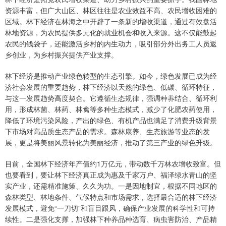
资源丰富，但广大山区、林区往往是农业效益不高、农民增收困难的
区域。林下经济在林海之中开辟了一条新的增收渠道，通过有效盘活
林地资源，为农民提供多元化的就业机会和收入来源。这不仅能鼓起
农民的钱袋子，还能激活乡村的内生动力，吸引部分外出务工人员返
乡创业，为乡村振兴提供产业支撑。
林下经济是推动产业绿色转型的生态引擎。如今，绿色发展已成为经
济社会发展的重要趋势，林下经济以天然的绿色、低碳、循环特征，
与这一发展趋势高度契合。它遵循生态规律，强调种养结合、循环利
用，形成林菌、林药、林禽等多种生态模式，减少了化肥农药使用，
降低了环境污染风险，产出的绿色、有机产品也满足了消费升级背景
下市场对高品质生态产品的需求。森林康养、生态旅游等业态的发
展，更是将美丽风景转化为美丽经济，推动了第三产业的绿色升级。
目前，全国林下经济年产值约1万亿元，带动数千万林农增收致富。但
也要看到，要让林下经济真正成为惠及千家万户、福泽绿水青山的坚
实产业，还需精准施策、久久为功。一是因地制宜，根据不同地区的
森林类型、林地条件、气候特点和市场需求，选择最合适的林下经济
发展模式，避免“一刀切”和盲目跟风，确保产业发展的科学性和可持
续性。二是强化支撑，加强林下种养品种选育、病虫害防治、产品精