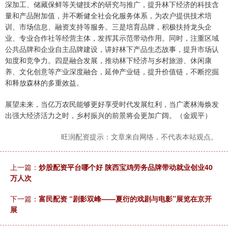
深加工、储藏保鲜等关键技术的研究与推广，提升林下经济的科技含
量和产品附加值，并不断健全社会化服务体系，为农户提供技术培
训、市场信息、融资支持等服务。三是培育品牌，积极扶持龙头企
业、专业合作社等经营主体，发挥其示范带动作用。同时，注重区域
公共品牌和企业自主品牌建设，讲好林下产品生态故事，提升市场认
知度和竞争力。四是融合发展，推动林下经济与乡村旅游、休闲康
养、文化创意等产业深度融合，延伸产业链，提升价值链，不断挖掘
和释放森林的多重效益。
展望未来，当亿万农民能够更好享受时代发展红利，当广袤林海焕发
出强大经济活力之时，乡村振兴的前景将会更加广阔。（金观平）
旺润配资提示：文章来自网络，不代表本站观点。
上一篇：
炒股配资平台哪个好 陕西宝鸡劳务品牌带动就业创业40
万人次
下一篇：
富民配资 “剧影双峰——夏衍的戏剧与电影”展览在京开
展