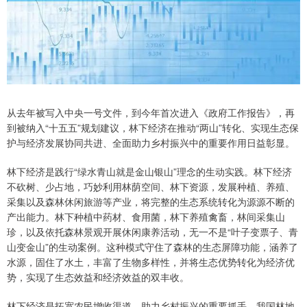
从去年被写入中央一号文件，到今年首次进入《政府工作报告》，再
到被纳入“十五五”规划建议，林下经济在推动“两山”转化、实现生态保
护与经济发展协同共进、全面助力乡村振兴中的重要作用日益彰显。
林下经济是践行“绿水青山就是金山银山”理念的生动实践。林下经济
不砍树、少占地，巧妙利用林荫空间、林下资源，发展种植、养殖、
采集以及森林休闲旅游等产业，将完整的生态系统转化为源源不断的
产出能力。林下种植中药材、食用菌，林下养殖禽畜，林间采集山
珍，以及依托森林景观开展休闲康养活动，无一不是“叶子变票子、青
山变金山”的生动案例。这种模式守住了森林的生态屏障功能，涵养了
水源，固住了水土，丰富了生物多样性，并将生态优势转化为经济优
势，实现了生态效益和经济效益的双丰收。
林下经济是拓宽农民增收渠道、助力乡村振兴的重要抓手。我国林地