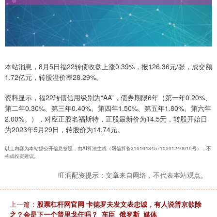
本站消息，8月5日福22转债收盘上涨0.39%，报126.36元/张，成交额
1.72亿元，转股溢价率28.29%。
资料显示，福22转债信用级别为“AA”，债券期限6年（第一年0.20%、
第二年0.30%、第三年0.40%、第四年1.50%、第五年1.80%、第六年
2.00%。），对应正股名福斯特，正股最新价为14.5元，转股开始日
为2023年5月29日，转股价为14.74元。
以上内容为本站据公开信息整理，由AI算法生成（网信算备310104345710301240019号），不
构成投资建议。
旺润配资提示：文章来自网络，不代表本站观点。
上一篇：
股票杠杆网官网 卡德罗夫发文表忠诚，有人说普京欲除
之？会是下一个普里戈任吗？_车臣_俄罗斯_媒体