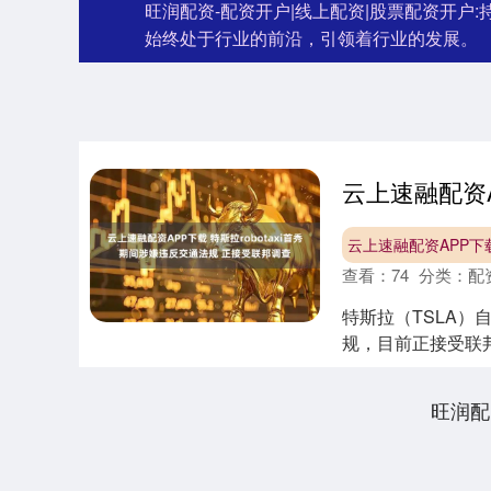
旺润配资-配资开户|线上配资|股票配资开
始终处于行业的前沿，引领着行业的发展。
云上速融配资APP下
查看：
74
分类：
配
特斯拉（TSLA）
规，目前正接受联邦
驶....
旺润配