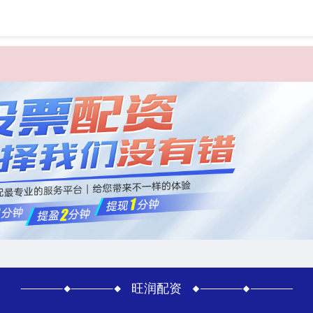
首页
旺
旺润配资