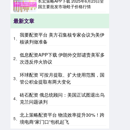
长宏策略APP下载 2025年6月23日全
国主要批发市场蛏子价格行情
最新文章
我要配资平台 美方召集核专家会议为美伊
1、
核谈判做准备
低息配资APP下载 伊朗外交部谴责美军多
2、
次违反停火协议
环球配资 可按月提取、扩大使用范围，国
3、
管公积金提取有两大变化
砖石配资 俄总统顾问：美国正试图退出乌
4、
克兰问题谈判
北上策略配资平台 物流效率提升30%！跨
5、
境电商“家门口”包机起飞